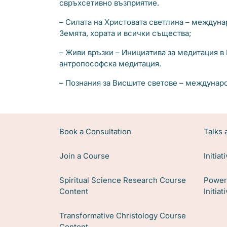
свръхсетивно възприятие.
– Силата на Христовата светлина – междуна
Земята, хората и всички същества;
– Живи връзки – Инициатива за медитация в
антропософска медитация.
– Познания за Висшите светове – междунаро
Book a Consultation
Talks
Join a Course
Initia
Spiritual Science Research Course
Power 
Content
Initia
Transformative Christology Course
Content