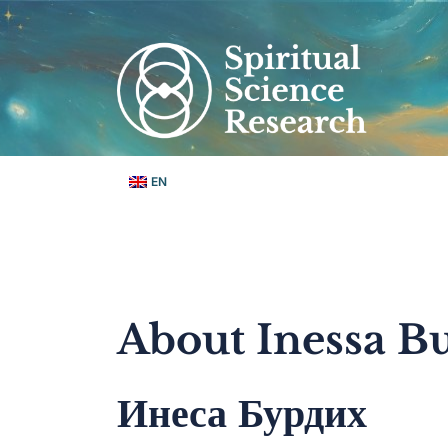
Skip
to
content
EN
About Inessa Bu
Инеса Бурдих