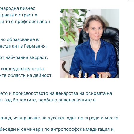
ународна бизнес
рвата ѝ страст е
ни тя е професионален
но образование в
нсултант в Германия.
от най-ранна възраст.
я изследователската
ните области на дейност
ето и производството на лекарства на основата на
ят зад болестите, особено онкологичните и
лица, извършване на духовен одит на сгради и места.
, беседи и семинари по антропософска медитация и