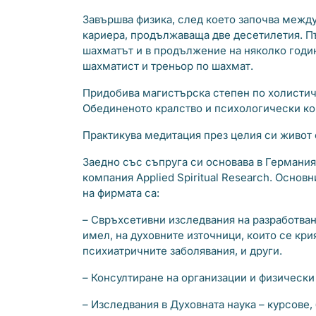
Завършва физика, след което започва межд
кариера, продължаваща две десетилетия. Пъ
шахматът и в продължение на няколко годи
шахматист и треньор по шахмат.
Придобива магистърска степен по холистич
Обединеното кралство и психологически ко
Практикува медитация през целия си живот 
Заедно със съпруга си основава в Германи
компания Applied Spiritual Research. Основ
на фирмата са:
– Свръхсетивни изследвания на разработван
имел, на духовните източници, които се кри
психиатричните заболявания, и други.
– Консултиране на организации и физически 
– Изследвания в Духовната наука – курсове