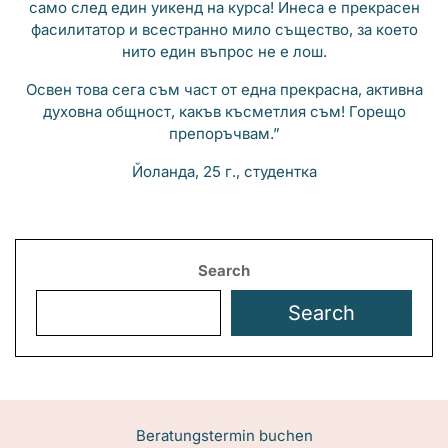
само след един уикенд на курса! Инеса е прекрасен
фасилитатор и всестранно мило същество, за което
нито един въпрос не е лош.
Освен това сега съм част от една прекрасна, активна
духовна общност, какъв късметлия съм! Горещо
препоръчвам.”
Йоланда, 25 г., студентка
Search
Search
Beratungstermin buchen