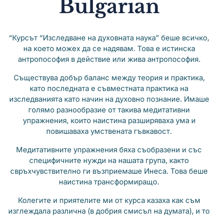
Bulgarian
“Курсът “Изследване на духовната наука” беше всичко,
на което можех да се надявам. Това е истинска
антропософия в действие или жива антропософия.
Съществува добър баланс между теория и практика,
като последната е съвместната практика на
изследванията като начин на духовно познание. Имаше
голямо разнообразие от такива медитативни
упражнения, които наистина разширяваха ума и
повишаваха умствената гъвкавост.
Медитативните упражнения бяха съобразени и със
специфичните нужди на нашата група, както
свръхчувствително ги възприемаше Инеса. Това беше
наистина трансформиращо.
Колегите и приятелите ми от курса казаха как съм
изглеждала различна (в добрия смисъл на думата), и то